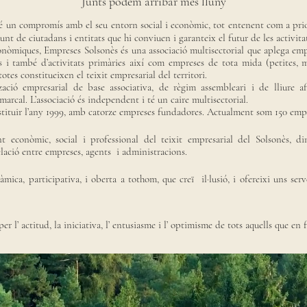
Junts podem arribar més lluny
un compromís amb el seu entorn social i econòmic, tot entenent com a priori
unt de ciutadans i entitats que hi conviuen i garanteix el futur de les activit
econòmiques, Empreses Solsonès és una associació multisectorial que aplega empr
is i també d’activitats primàries així com empreses de tota mida (petites, m
otes constitueixen el teixit empresarial del territori.
ació empresarial de base associativa, de règim assembleari i de lliure afi
arcal. L’associació és independent i té un caire multisectorial.
stituir l’any 1999, amb catorze empreses fundadores. Actualment som 150 emp
t econòmic, social i professional del teixit empresarial del Solsonès, di
relació entre empreses, agents i administracions.
mica, participativa, i oberta a tothom, que creï il·lusió, i ofereixi uns serve
er l’ actitud, la iniciativa, l’ entusiasme i l’ optimisme de tots aquells que en