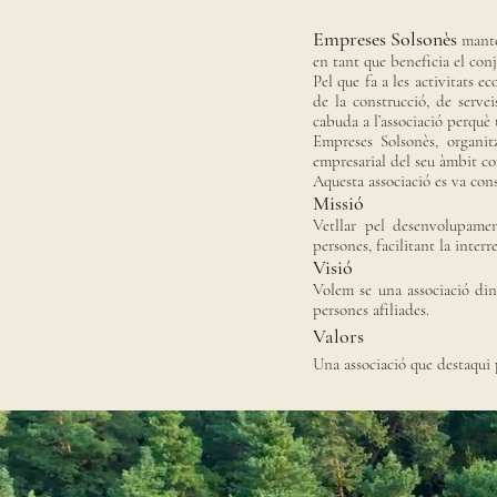
Empreses Solsonès
manté 
en tant que beneficia el conj
Pel que fa a les activitats 
de la construcció, de serve
cabuda a l’associació perquè t
Empreses Solsonès, organitz
empresarial del seu àmbit com
Aquesta associació es va con
Missió
Vetllar pel desenvolupamen
persones, facilitant la inter
Visió
Volem se una associació dinà
persones afiliades.
Valors
Una associació que destaqui p