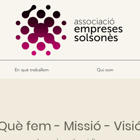
En què treballem
Qui som
Què fem - Missió - Visi